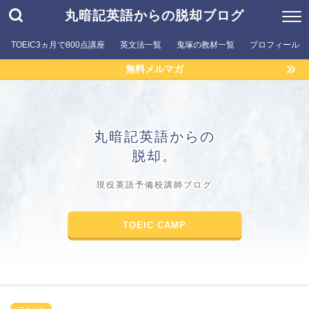
丸暗記英語からの脱却ブログ
TOEIC3ヵ月で800点講座
英文法一覧
鬼塚の教材一覧
プロフィール
無料メルマガ
丸暗記英語からの
脱却。
現役英語予備校講師ブログ
TOEIC CAMP
マインド