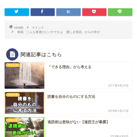
HOME
マインド
映画「こんな夜更けにバナナかよ 愛しき実話」からの学び
関連記事はこちら
マインド
「できる理由」から考える
2017年9月24日
マインド
読書を自分のものにする方法
2019年5月27日
マインド
速読術は意味がない︎【速読王が暴露】
2019年4月8日