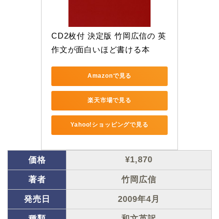
CD2枚付 決定版 竹岡広信の 英
作文が面白いほど書ける本
Amazonで見る
楽天市場で見る
Yahoo!ショッピングで見る
¥1,870
価格
著者
竹岡広信
発売日
2009年4月
種類
和文英訳