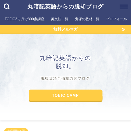
丸暗記英語からの脱却ブログ
TOEIC3ヵ月で800点講座
英文法一覧
鬼塚の教材一覧
プロフィール
無料メルマガ
丸暗記英語からの
脱却。
現役英語予備校講師ブログ
TOEIC CAMP
大学受験英語