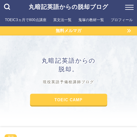
丸暗記英語からの脱却ブログ
TOEIC3ヵ月で800点講座
英文法一覧
鬼塚の教材一覧
プロフィール
無料メルマガ
丸暗記英語からの
脱却。
現役英語予備校講師ブログ
TOEIC CAMP
英語