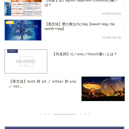
【同意する】agree / approve / consentの違い
は？
2023年4月20日
英語
【英文法】受け身なのにing【need〜ing／be
worth〜ing】
2019年12月11日
【代名詞】it／one／thatの違いとは？
【英文法】both 対 all ／ either 対 any
／ nei...