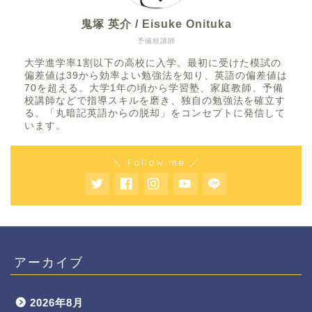
鬼塚 英介 / Eisuke Onituka
予備校講師
大学進学率1割以下の高校に入学。最初に受けた模試の
偏差値は39から効率よい勉強法を知り、英語の偏差値は
70を超える。大学1年の頃から学習塾、家庭教師、予備
校講師などで指導スキルを磨き、独自の勉強法を確立す
る。「丸暗記英語からの脱却」をコンセプトに発信して
います。
＼ Follow me ／
アーカイブ
2026年8月