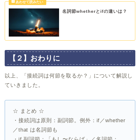
名詞節whetherとifの違いは？
【２】おわりに
以上、「接続詞は何節を取るか？」について解説し
ていきました。
☆ まとめ ☆
・接続詞は原則：副詞節。例外：if／whether
／that は名詞節も
・if 副詞節：「もし〜ならば」／名詞節：