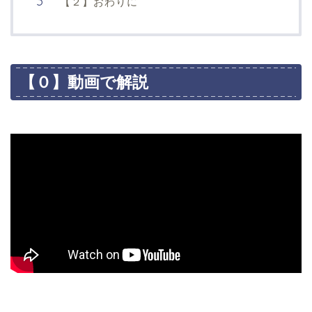
【２】おわりに
【０】動画で解説