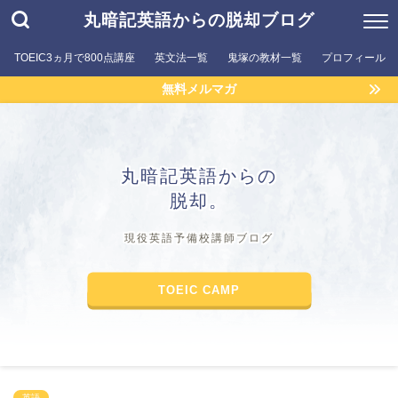
丸暗記英語からの脱却ブログ
TOEIC3ヵ月で800点講座
英文法一覧
鬼塚の教材一覧
プロフィール
無料メルマガ
丸暗記英語からの
脱却。
現役英語予備校講師ブログ
TOEIC CAMP
英語