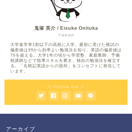
鬼塚 英介 / Eisuke Onituka
予備校講師
大学進学率1割以下の高校に入学。最初に受けた模試の
偏差値は39から効率よい勉強法を知り、英語の偏差値は
70を超える。大学1年の頃から学習塾、家庭教師、予備
校講師などで指導スキルを磨き、独自の勉強法を確立す
る。「丸暗記英語からの脱却」をコンセプトに発信して
います。
＼ Follow me ／
アーカイブ