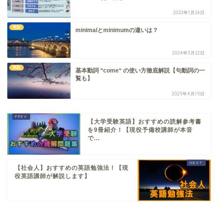
2022年1月26日
英語
minimalとminimumの違いは？
2024年3月22日
英語
基本動詞 “come“ の使い方徹底解説【句動詞の一
覧も】
2025年4月15日
【大学受験英語】おすすめの読解参考書
を9冊紹介！【現役予備校講師が本音
で...
【社会人】おすすめの英語勉強法！【現
役英語講師が解説します】