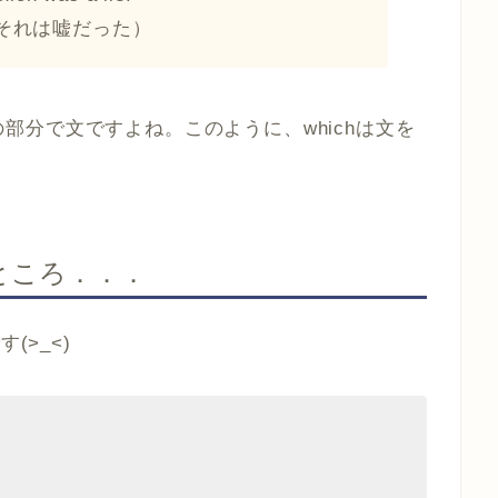
それは嘘だった）
sick”の部分で文ですよね。このように、whichは文を
たところ．．．
(>_<)