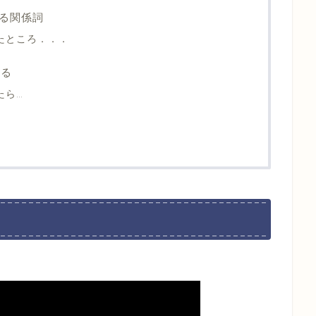
る関係詞
みたところ．．．
きる
たら…