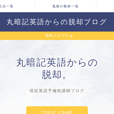
文法一覧
鬼塚の教材一覧
丸暗記英語からの脱却ブログ
無料メルマガ
丸暗記英語からの
脱却。
現役英語予備校講師ブログ
TOEIC CAMP