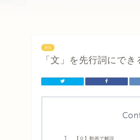
英語
「文」を先行詞にでき
Con
【０】動画で解説