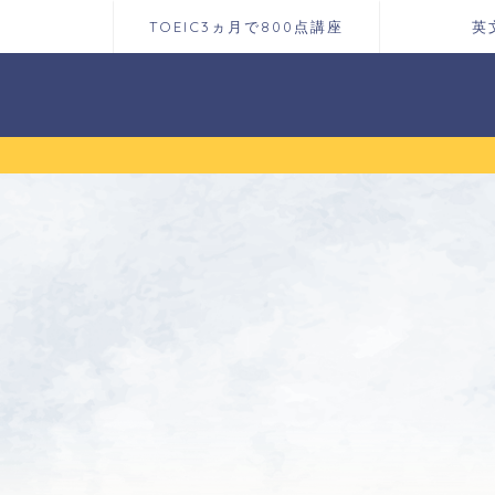
TOEIC3ヵ月で800点講座
英