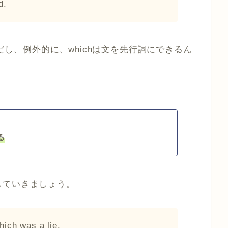
d.
。ただし、例外的に、whichは文を先行詞にできるん
る
していきましょう。
hich was a lie.