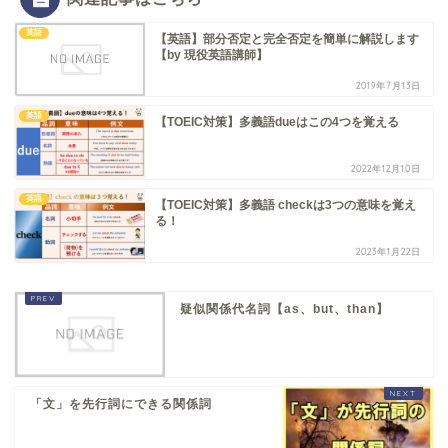
英語
【英語】部分否定と完全否定を簡単に解説します
【by 現役英語講師】
2019年7月13日
英語
【TOEIC対策】多義語dueはこの4つを覚える
2022年12月10日
英語
【TOEIC対策】多義語 checkは3つの意味を覚え
る！
2023年1月22日
疑似関係代名詞【as、but、than】
「文」を先行詞にできる関係詞