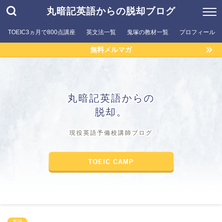
丸暗記英語からの脱却ブログ
TOEIC3ヵ月で800点講座
英文法一覧
鬼塚の教材一覧
プロフィール
無料メルマガ
丸暗記英語からの
脱却。
現役英語予備校講師ブログ
TOEIC CAMP
英語