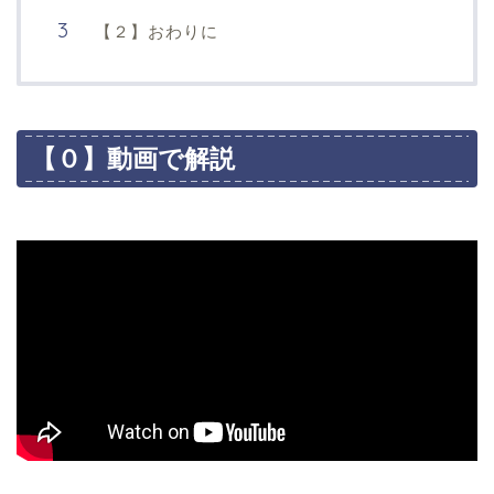
【２】おわりに
【０】動画で解説