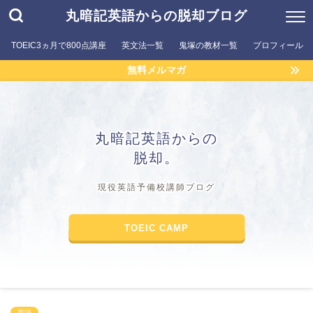
丸暗記英語からの脱却ブログ
TOEIC3ヵ月で800点講座
英文法一覧
鬼塚の教材一覧
プロフィール
無料メルマガ
丸暗記英語からの
脱却。
現役英語予備校講師ブログ
TOEIC CAMP
英語