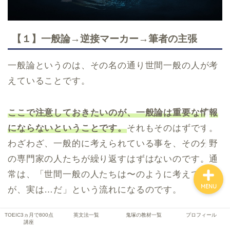
【１】一般論→逆接マーカー→筆者の主張
TOEIC3ヵ月で800点講座
一般論というのは、その名の通り世間一般の人が考
英文法一覧
えていることです。
鬼塚の教材一覧
ここで注意しておきたいのが、一般論は重要な情報
プロフィール
にならないということです。
それもそのはずです。
わざわざ、一般的に考えられている事を、その分野
の専門家の人たちが繰り返すはずはないのです。通
常は、「世間一般の人たちは〜のように考えている
MENU
が、実は…だ」という流れになるのです。
TOEIC3ヵ月で800点
英文法一覧
鬼塚の教材一覧
プロフィール
そうです！この一般論が流れると、次に逆接マーカ
講座