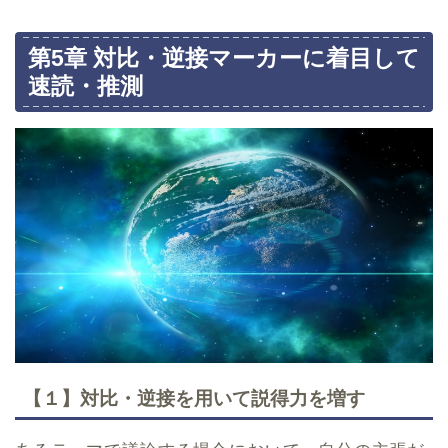
第5章 対比・逆接マーカーに着目して
速読・推測
【１】対比・逆接を用いて説得力を増す