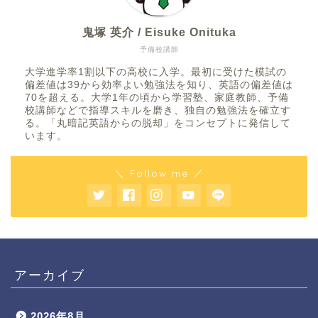
鬼塚 英介 / Eisuke Onituka
予備校講師
大学進学率1割以下の高校に入学。最初に受けた模試の
偏差値は39から効率よい勉強法を知り、英語の偏差値は
70を超える。大学1年の頃から学習塾、家庭教師、予備
校講師などで指導スキルを磨き、独自の勉強法を確立す
る。「丸暗記英語からの脱却」をコンセプトに発信して
います。
＼ Follow me ／
アーカイブ
2026年8月