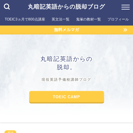
丸暗記英語からの脱却ブログ
TOEIC3ヵ月で800点講座
英文法一覧
鬼塚の教材一覧
プロフィール
無料メルマガ
丸暗記英語からの
脱却。
現役英語予備校講師ブログ
TOEIC CAMP
英語