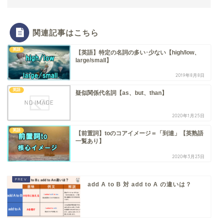
関連記事はこちら
英語
【英語】特定の名詞の多い･少ない【high/low、
large/small】
2019年8月8日
英語
疑似関係代名詞【as、but、than】
2020年1月25日
英語
【前置詞】toのコアイメージ＝「到達」【英熟語
一覧あり】
2020年3月23日
add A to B 対 add to A の違いは？