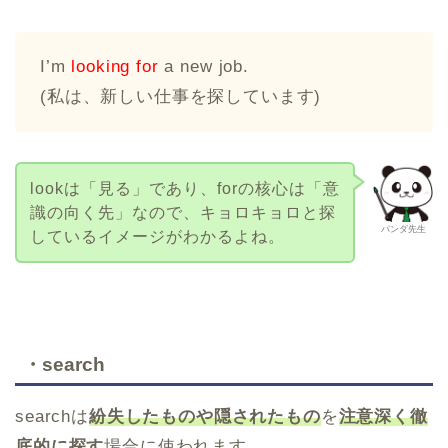
I’m
looking for
a new job.
(私は、新しい仕事を探しています)
lookは「見る」であり、forの核心は「意
識の向く先」なので、キョロキョロと探
パンダ先生
しているイメージがわかるよね。
・search
searchは
紛失したものや隠されたもの
を
注意深く徹
底的に探す
場合に使われます。