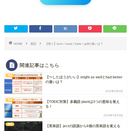
HOME
英語
【焼く】burn / roast / bake / grillの違いは？
関連記事はこちら
英語
【〜したほうがいい】might as wellとhad better
の違いは？
2022年9月6日
英語
【TOEIC対策】多義語 plantは3つの意味を覚え
る！
2023年3月30日
英語
【英単語】jectの語源から6個の英単語を覚える