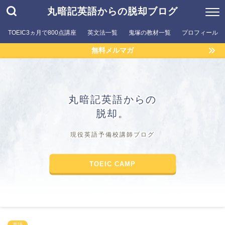
丸暗記英語からの脱却ブログ
TOEIC3ヵ月で800点講座
英文法一覧
鬼塚の教材一覧
プロフィール
無料メルマガ
丸暗記英語からの
脱却。
現役英語予備校講師ブログ
TOEIC CAMP
英語