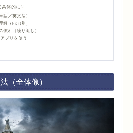
法（具体的に）
単語／英文法）
解（Part別）
の慣れ（繰り返し）
のアプリを使う
強法（全体像）