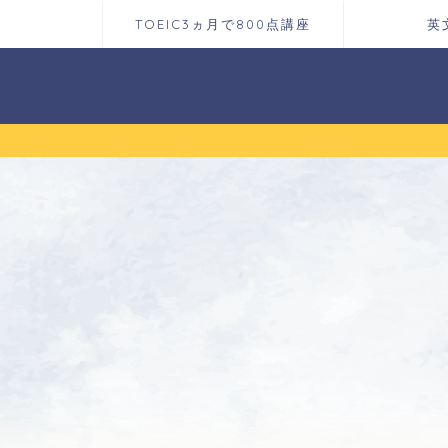
TOEIC3ヵ月で800点講座
英