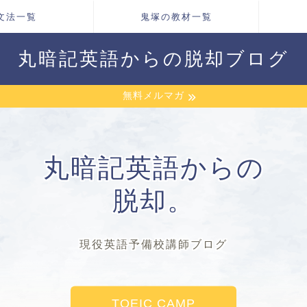
文法一覧
鬼塚の教材一覧
丸暗記英語からの脱却ブログ
無料メルマガ
丸暗記英語からの
脱却。
現役英語予備校講師ブログ
TOEIC CAMP