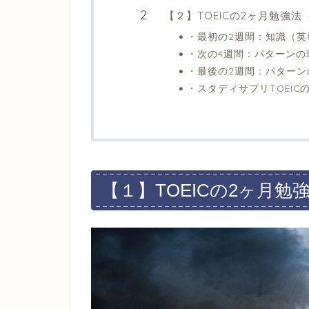
【２】TOEICの2ヶ月勉強
・最初の2週間：知識（英
・次の4週間：パターンの理
・最後の2週間：パターン
・スタディサプリTOEIC
【１】TOEICの2ヶ月勉