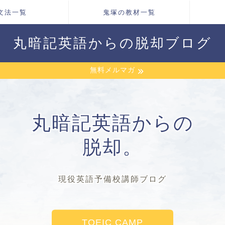
文法一覧
鬼塚の教材一覧
丸暗記英語からの脱却ブログ
無料メルマガ
丸暗記英語からの
脱却。
現役英語予備校講師ブログ
TOEIC CAMP