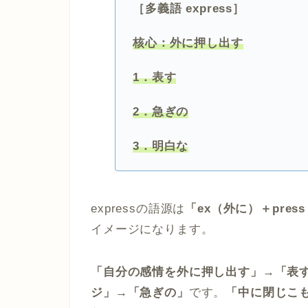
［多義語 express］
核心：外に押し出す
1．表す
2．急ぎの
3．明白な
expressの語源は
「ex（外に）＋pres
イメージになります。
「自分の感情を外に押し出す」→「表
ジ」→「急ぎの」
です。
「中に閉じこ