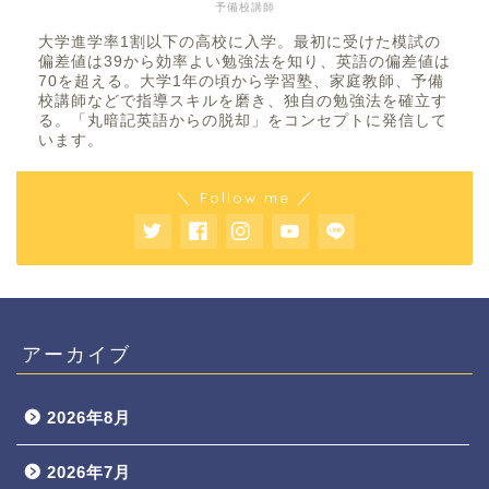
予備校講師
大学進学率1割以下の高校に入学。最初に受けた模試の
偏差値は39から効率よい勉強法を知り、英語の偏差値は
70を超える。大学1年の頃から学習塾、家庭教師、予備
校講師などで指導スキルを磨き、独自の勉強法を確立す
る。「丸暗記英語からの脱却」をコンセプトに発信して
います。
＼ Follow me ／
アーカイブ
2026年8月
2026年7月