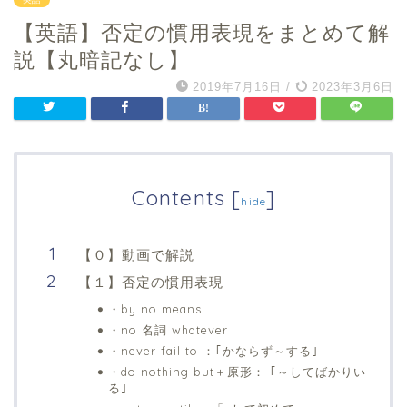
【英語】否定の慣用表現をまとめて解
説【丸暗記なし】
2019年7月16日
/
2023年3月6日
Contents
[
]
hide
【０】動画で解説
【１】否定の慣用表現
・by no means
・no 名詞 whatever
・never fail to ：｢かならず～する｣
・do nothing but＋原形： ｢～してばかりい
る｣