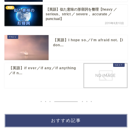
英語
【英語】似た意味の形容詞を整理【heavy ／
serious、strict ／ severe 、accurate ／
punctual】
2019年8月10日
【英語】I hope so.／I'm afraid not.【I
don...
【英語】if ever／if any／if anything
／if n...
おすすめ記事