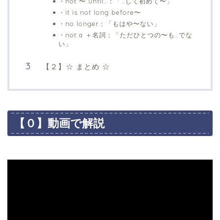
・not 〜 until…：「…して初めて〜」
・it is not long before〜
・no longer：「もはや〜ない」
・not a ＋名詞：「ただひとつの〜も…でな
い」
【２】☆ まとめ ☆
【０】動画で解説