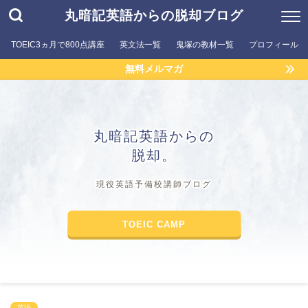
丸暗記英語からの脱却ブログ
TOEIC3ヵ月で800点講座
英文法一覧
鬼塚の教材一覧
プロフィール
無料メルマガ
丸暗記英語からの
脱却。
現役英語予備校講師ブログ
TOEIC CAMP
英語