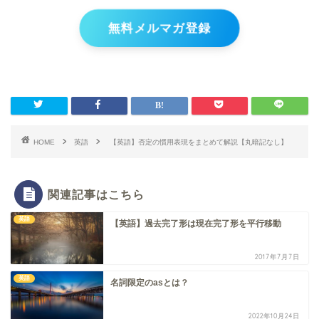
無料メルマガ登録
HOME
英語
【英語】否定の慣用表現をまとめて解説【丸暗記なし】
関連記事はこちら
英語
【英語】過去完了形は現在完了形を平行移動
2017年7月7日
英語
名詞限定のasとは？
2022年10月24日