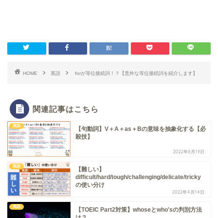
HOME
英語
forが等位接続詞！？【意外な等位接続詞を紹介します】
関連記事はこちら
英語
【句動詞】V＋A＋as＋Bの意味を抽象化する【必
殺技】
2022年6月19日
英語
【難しい】
difficult/hard/tough/challenging/delicate/tricky
の使い分け
2022年4月14日
英語
【TOEIC Part2対策】whoseとwho'sの判別方法
は？