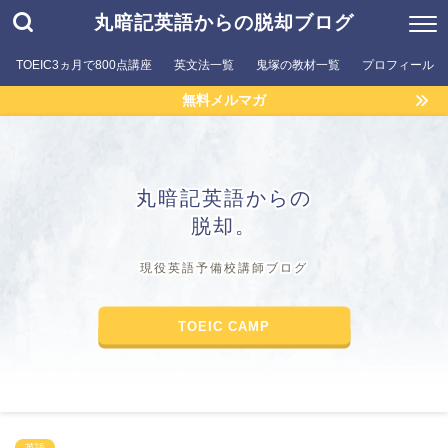
丸暗記英語からの脱却ブログ
TOEIC3ヵ月で800点講座
英文法一覧
鬼塚の教材一覧
プロフィール
無料メルマガ
丸暗記英語からの
脱却。
現役英語予備校講師ブログ
TOEIC CAMP
英語