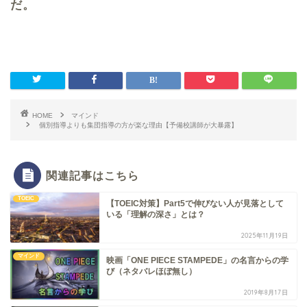
だ。
HOME
マインド
個別指導よりも集団指導の方が楽な理由【予備校講師が大暴露】
関連記事はこちら
TOEIC
【TOEIC対策】Part5で伸びない人が見落として
いる「理解の深さ」とは？
2025年11月19日
マインド
映画「ONE PIECE STAMPEDE」の名言からの学
び（ネタバレほぼ無し）
2019年8月17日