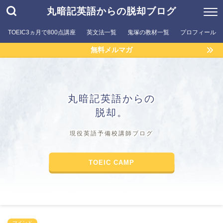
丸暗記英語からの脱却ブログ
TOEIC3ヵ月で800点講座
英文法一覧
鬼塚の教材一覧
プロフィール
無料メルマガ
丸暗記英語からの
脱却。
現役英語予備校講師ブログ
TOEIC CAMP
マインド