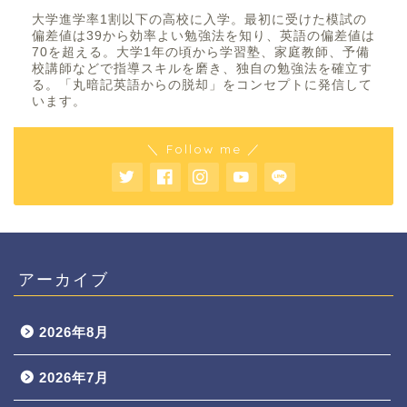
大学進学率1割以下の高校に入学。最初に受けた模試の
偏差値は39から効率よい勉強法を知り、英語の偏差値は
70を超える。大学1年の頃から学習塾、家庭教師、予備
校講師などで指導スキルを磨き、独自の勉強法を確立す
る。「丸暗記英語からの脱却」をコンセプトに発信して
います。
＼ Follow me ／
アーカイブ
2026年8月
2026年7月