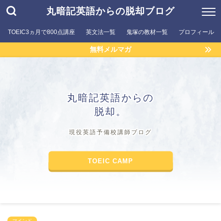
丸暗記英語からの脱却ブログ
TOEIC3ヵ月で800点講座
英文法一覧
鬼塚の教材一覧
プロフィール
無料メルマガ
丸暗記英語からの
脱却。
現役英語予備校講師ブログ
TOEIC CAMP
マインド