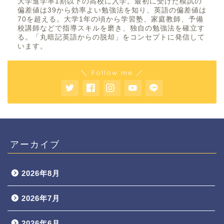
大学進学率1割以下の高校に入学。最初に受けた模試の
偏差値は39から効率よい勉強法を知り、英語の偏差値は
70を超える。大学1年の頃から学習塾、家庭教師、予備
校講師などで指導スキルを磨き、独自の勉強法を確立す
る。「丸暗記英語からの脱却」をコンセプトに発信して
います。
＼ Follow me ／
アーカイブ
2026年8月
2026年7月
2026年6月