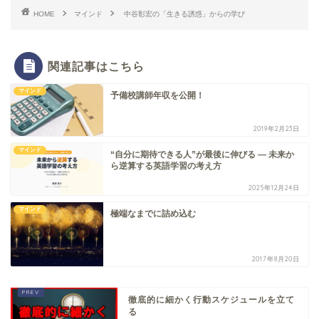
HOME
マインド
中谷彰宏の「生きる誘惑」からの学び
関連記事はこちら
マインド
予備校講師年収を公開！
2019年2月23日
マインド
“自分に期待できる人”が最後に伸びる ― 未来か
ら逆算する英語学習の考え方
2025年12月24日
マインド
極端なまでに詰め込む
2017年8月20日
徹底的に細かく行動スケジュールを立て
る