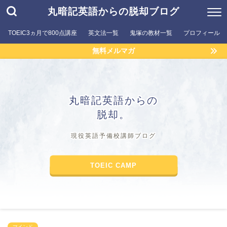
丸暗記英語からの脱却ブログ
TOEIC3ヵ月で800点講座
英文法一覧
鬼塚の教材一覧
プロフィール
無料メルマガ
丸暗記英語からの
脱却。
現役英語予備校講師ブログ
TOEIC CAMP
マインド