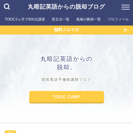
丸暗記英語からの脱却ブログ
TOEIC3ヵ月で800点講座
英文法一覧
鬼塚の教材一覧
プロフィール
無料メルマガ
丸暗記英語からの
脱却。
現役英語予備校講師ブログ
TOEIC CAMP
英語