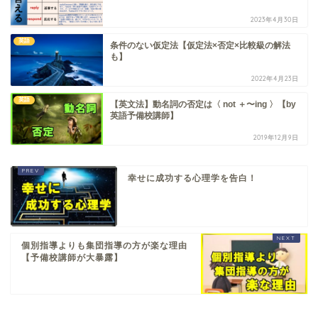
2023年4月30日
英語
条件のない仮定法【仮定法×否定×比較級の解法
も】
2022年4月23日
英語
【英文法】動名詞の否定は〈 not ＋〜ing 〉【by
英語予備校講師】
2019年12月9日
幸せに成功する心理学を告白！
個別指導よりも集団指導の方が楽な理由
【予備校講師が大暴露】