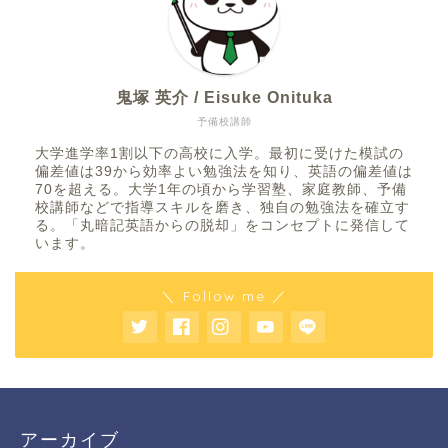
鬼塚 英介 / Eisuke Onituka
予備校講師
大学進学率1割以下の高校に入学。最初に受けた模試の
偏差値は39から効率よい勉強法を知り、英語の偏差値は
70を超える。大学1年の頃から学習塾、家庭教師、予備
校講師などで指導スキルを磨き、独自の勉強法を確立す
る。「丸暗記英語からの脱却」をコンセプトに発信して
います。
＼ Follow me ／
アーカイブ