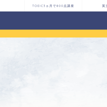
TOEIC3ヵ月で800点講座
英