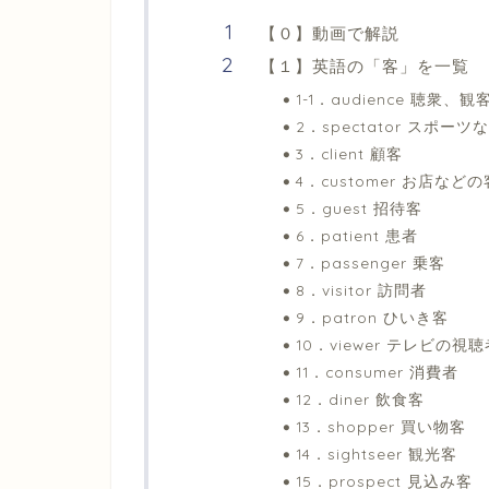
【０】動画で解説
【１】英語の「客」を一覧
1-1．audience 聴衆、観
2．spectator スポー
3．client 顧客
4．customer お店などの
5．guest 招待客
6．patient 患者
7．passenger 乗客
8．visitor 訪問者
9．patron ひいき客
10．viewer テレビの視聴
11．consumer 消費者
12．diner 飲食客
13．shopper 買い物客
14．sightseer 観光客
15．prospect 見込み客