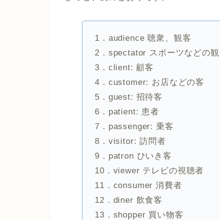
1．audience 聴衆、観客
2．spectator スポーツなどの
3．client: 顧客
4．customer: お店などの客
5．guest: 招待客
6．patient: 患者
7．passenger: 乗客
8．visitor: 訪問者
9．patron ひいき客
10．viewer テレビの視聴者
11．consumer 消費者
12．diner 飲食客
13．shopper 買い物客