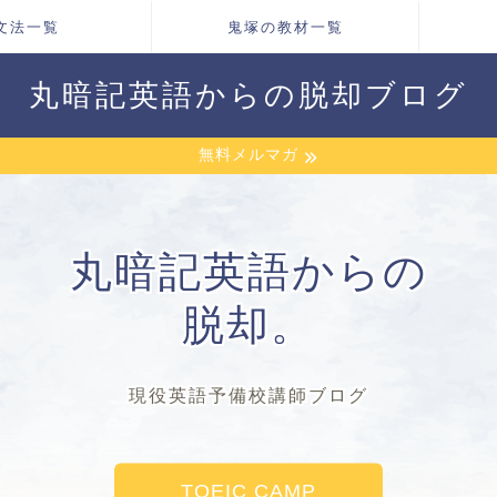
文法一覧
鬼塚の教材一覧
丸暗記英語からの脱却ブログ
無料メルマガ
丸暗記英語からの
脱却。
現役英語予備校講師ブログ
TOEIC CAMP