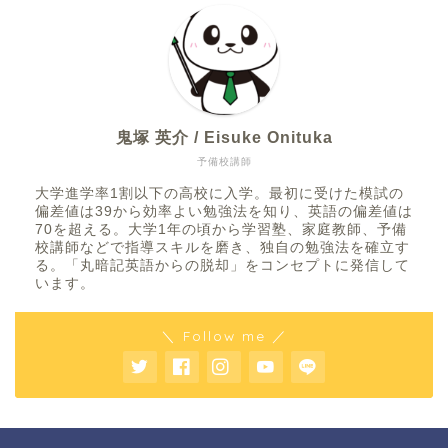
鬼塚 英介 / Eisuke Onituka
予備校講師
大学進学率1割以下の高校に入学。最初に受けた模試の
偏差値は39から効率よい勉強法を知り、英語の偏差値は
70を超える。大学1年の頃から学習塾、家庭教師、予備
校講師などで指導スキルを磨き、独自の勉強法を確立す
る。「丸暗記英語からの脱却」をコンセプトに発信して
います。
＼ Follow me ／