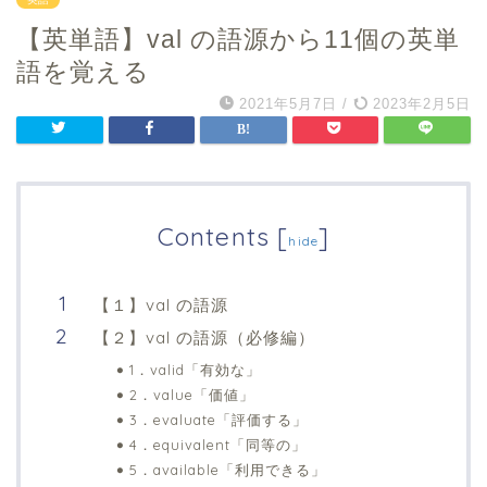
【英単語】val の語源から11個の英単
語を覚える
2021年5月7日
/
2023年2月5日
Contents
[
]
hide
【１】val の語源
【２】val の語源（必修編）
1．valid「有効な」
2．value「価値」
3．evaluate「評価する」
4．equivalent「同等の」
5．available「利用できる」