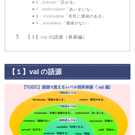
6．prevail「広がる」
7．ambivalent「あいまいな」
8．invaluable「非常に価値のある」
9．valueless「価値がない」
【３】val の語源（発展編）
【１】val の語源