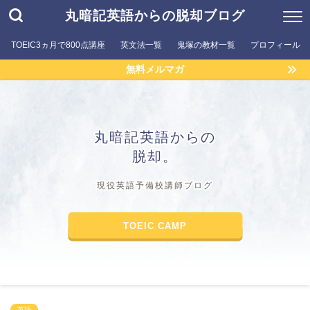
丸暗記英語からの脱却ブログ
TOEIC3ヵ月で800点講座
英文法一覧
鬼塚の教材一覧
プロフィール
無料メルマガ
丸暗記英語からの
脱却。
現役英語予備校講師ブログ
TOEIC CAMP
英語