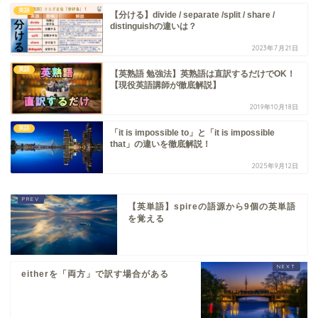
英語
【分ける】divide / separate /split / share /
distinguishの違いは？
2023年7月21日
英語
【英熟語 勉強法】英熟語は直訳するだけでOK！
【現役英語講師が徹底解説】
2019年10月18日
英語
「it is impossible to」と「it is impossible
that」の違いを徹底解説！
2025年9月12日
【英単語】spireの語源から9個の英単語
を覚える
eitherを「両方」で訳す場合がある