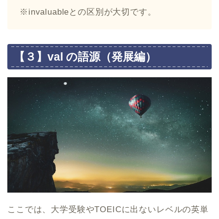
※invaluableとの区別が大切です。
【３】val の語源（発展編）
ここでは、大学受験やTOEICに出ないレベルの英単