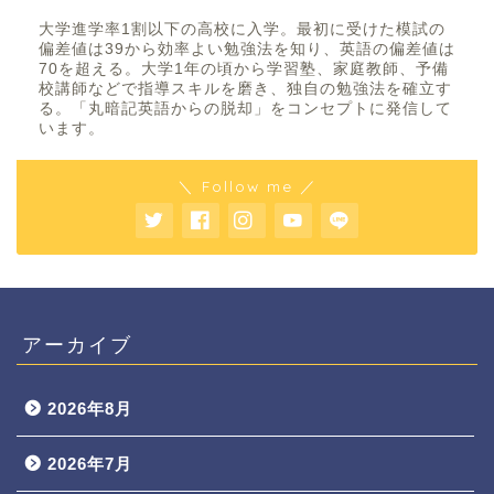
大学進学率1割以下の高校に入学。最初に受けた模試の
偏差値は39から効率よい勉強法を知り、英語の偏差値は
70を超える。大学1年の頃から学習塾、家庭教師、予備
校講師などで指導スキルを磨き、独自の勉強法を確立す
る。「丸暗記英語からの脱却」をコンセプトに発信して
います。
＼ Follow me ／
アーカイブ
2026年8月
2026年7月