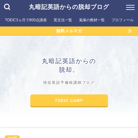
丸暗記英語からの脱却ブログ
TOEIC3ヵ月で800点講座
英文法一覧
鬼塚の教材一覧
プロフィール
無料メルマガ
丸暗記英語からの
脱却。
現役英語予備校講師ブログ
TOEIC CAMP
未分類