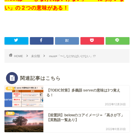
い」の２つの意味がある！
HOME
未分類
must≠「〜しなければいけない」!?
関連記事はこちら
英語
【TOEIC対策】多義語 serveの意味は3つ覚え
る！
2022年12月26日
英語
【前置詞】belowのコアイメージ＝「高さが下」
【英熟語一覧あり】
2022年9月20日