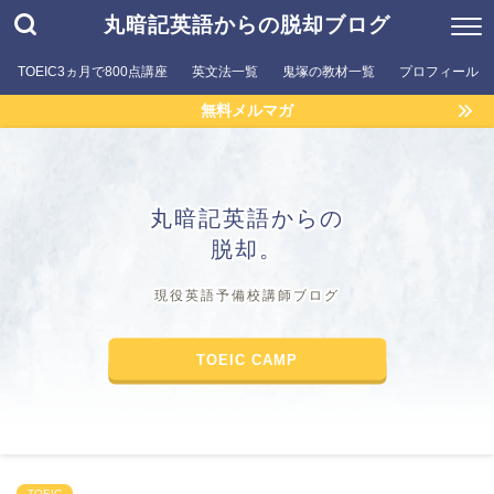
丸暗記英語からの脱却ブログ
TOEIC3ヵ月で800点講座
英文法一覧
鬼塚の教材一覧
プロフィール
無料メルマガ
丸暗記英語からの
脱却。
現役英語予備校講師ブログ
TOEIC CAMP
TOEIC