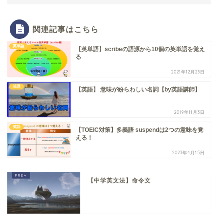
関連記事はこちら
英単語
【英単語】scribeの語源から10個の英単語を覚え
る
2021年12月23日
英語
【英語】 意味が紛らわしい名詞【by英語講師】
2019年11月3日
英語
【TOEIC対策】多義語 suspendは2つの意味を覚
える！
2023年4月15日
【中学英文法】命令文