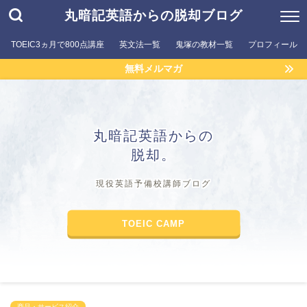
丸暗記英語からの脱却ブログ
TOEIC3ヵ月で800点講座
英文法一覧
鬼塚の教材一覧
プロフィール
無料メルマガ
丸暗記英語からの
脱却。
現役英語予備校講師ブログ
TOEIC CAMP
商品・サービス紹介