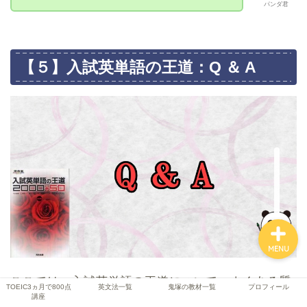
パンダ君
TOEIC3ヵ月で800点講座
【５】入試英単語の王道：Q ＆ A
英文法一覧
鬼塚の教材一覧
プロフィール
MENU
ここでは、入試英単語の王道について、よくある質
TOEIC3ヵ月で800点
英文法一覧
鬼塚の教材一覧
プロフィール
講座
問について答えていきます。