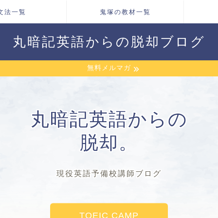
文法一覧
鬼塚の教材一覧
丸暗記英語からの脱却ブログ
無料メルマガ
丸暗記英語からの
脱却。
現役英語予備校講師ブログ
TOEIC CAMP