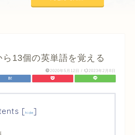
源から13個の英単語を覚える
2020年5月12日
/
2023年2月8日
tents
[
]
hide
源