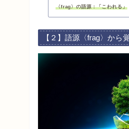
〈frag〉の語源：「こわれる」
【２】語源〈frag〉か