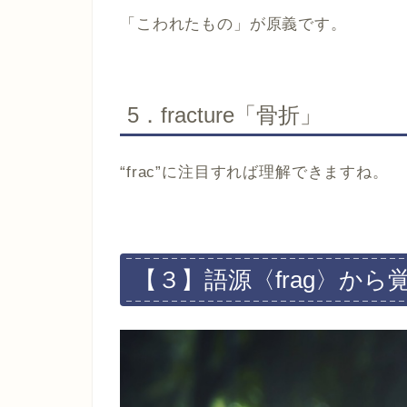
「こわれたもの」が原義です。
5．fracture​​「骨折」​​​​​​
“frac”に注目すれば理解できますね。
【３】語源〈frag〉か