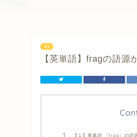
英語
【英単語】fragの語
Con
【１】英単語 〈frag〉の語