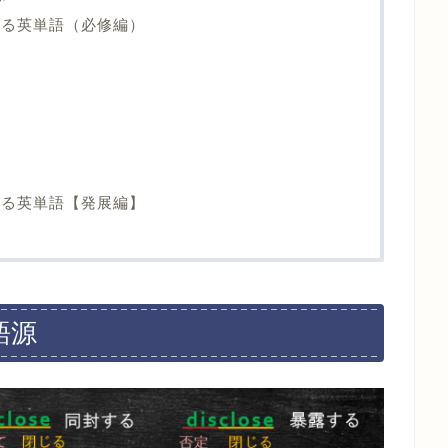
える英単語（必修編）
える英単語【発展編】
語源