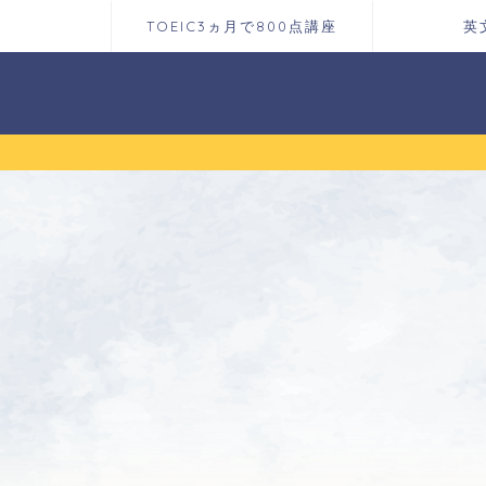
TOEIC3ヵ月で800点講座
英