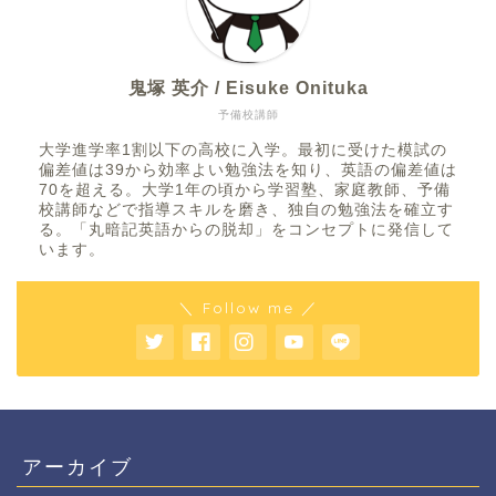
鬼塚 英介 / Eisuke Onituka
予備校講師
大学進学率1割以下の高校に入学。最初に受けた模試の
偏差値は39から効率よい勉強法を知り、英語の偏差値は
70を超える。大学1年の頃から学習塾、家庭教師、予備
校講師などで指導スキルを磨き、独自の勉強法を確立す
る。「丸暗記英語からの脱却」をコンセプトに発信して
います。
＼ Follow me ／
アーカイブ