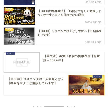
2019年8月28日
TOEIC
【TOEIC効率勉強法】「時間ができたら勉強しよ
う」が一生スコアを伸ばせない理由
2026年5月30日
TOEIC
【TOEIC】リスニングは上がりやすい【でも限界
ありです】
2020年2月29日
【英文法】再帰代名詞の慣用表現【前置
詞＋oneself】
【TOEIC】リスニングの三人問題とは？
【概要をサクッと解説しています】