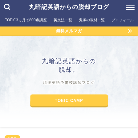
丸暗記英語からの脱却ブログ
TOEIC3ヵ月で800点講座
英文法一覧
鬼塚の教材一覧
プロフィール
無料メルマガ
丸暗記英語からの
脱却。
現役英語予備校講師ブログ
TOEIC CAMP
TOEIC