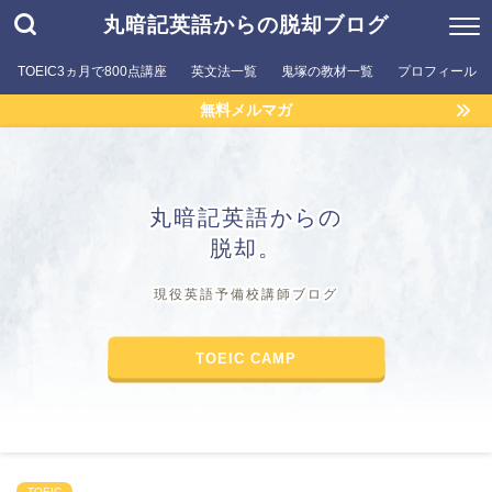
丸暗記英語からの脱却ブログ
TOEIC3ヵ月で800点講座
英文法一覧
鬼塚の教材一覧
プロフィール
無料メルマガ
丸暗記英語からの
脱却。
現役英語予備校講師ブログ
TOEIC CAMP
TOEIC