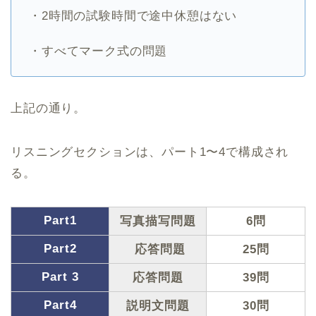
・2時間の試験時間で途中休憩はない
・すべてマーク式の問題
上記の通り。
リスニングセクションは、パート1〜4で構成され
る。
Part1
写真描写問題
6問
Part2
応答問題
25問
Part 3
応答問題
39問
Part4
説明文問題
30問