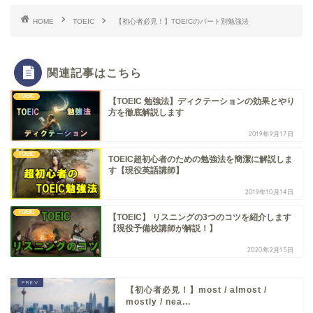
HOME
TOEIC
【初心者必見！】TOEICのパート別勉強法
関連記事はこちら
TOEIC
【TOEIC 勉強法】ディクテーションの効果とやり
方を徹底解説します
2019年9月17日
TOEIC
TOEIC超初心者のための勉強法を簡潔に解説しま
す【現役英語講師】
2019年10月14日
TOEIC
【TOEIC】 リスニングの3つのコツを紹介します
【現役予備校講師が解説！】
2020年2月15日
【初心者必見！】most / almost /
mostly / nea...