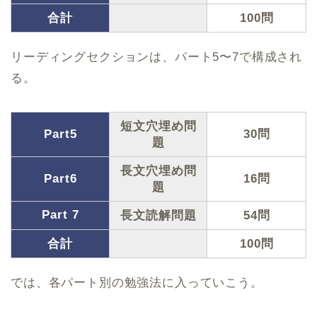
合計
100問
リーディングセクションは、パート5〜7で構成され
る。
短文穴埋め問
Part5
30問
題
長文穴埋め問
Part6
16問
題
Part 7
長文読解問題
54問
合計
100問
では、各パート別の勉強法に入っていこう。