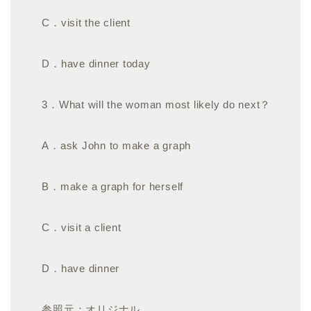
C．visit the client
D．have dinner today
3．What will the woman most likely do next？
A．ask John to make a graph
B．make a graph for herself
C．visit a client
D．have dinner
参照元：オリジナル