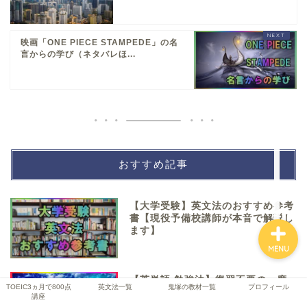
映画「ONE PIECE STAMPEDE」の名
TOEIC3ヵ月で800点講座
言からの学び（ネタバレほ...
英文法一覧
鬼塚の教材一覧
おすすめ記事
プロフィール
【大学受験】英文法のおすすめ参考
書【現役予備校講師が本音で解説し
ます】
MENU
【英単語 勉強法】復習不要の一度
TOEIC3ヵ月で800点
英文法一覧
鬼塚の教材一覧
プロフィール
で覚える方法【現役英語講師が教え
講座
る】