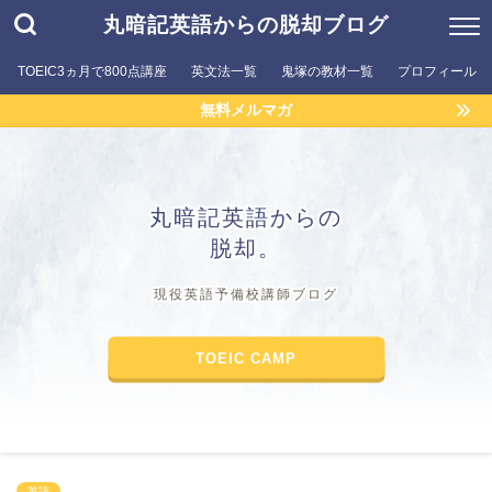
丸暗記英語からの脱却ブログ
TOEIC3ヵ月で800点講座
英文法一覧
鬼塚の教材一覧
プロフィール
無料メルマガ
丸暗記英語からの
脱却。
現役英語予備校講師ブログ
TOEIC CAMP
英語