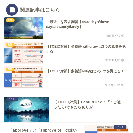
関連記事はこちら
英語
「最近」を表す副詞【nowadays/these
days/recently/lately】
2019年9月22日
英語
【TOEIC対策】多義語 withdraw は3つの意味を覚
える！
2023年4月18日
英語
【TOEIC対策】多義語busyはこの3つを覚える！
2022年12月19日
【TOEIC対策】I could use：「〜があ
ったら/できたらありが...
「approve」と「approve of」の違い