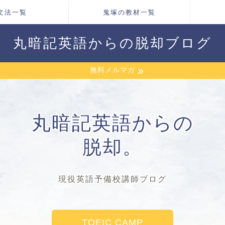
文法一覧
鬼塚の教材一覧
丸暗記英語からの脱却ブログ
無料メルマガ
丸暗記英語からの
脱却。
現役英語予備校講師ブログ
TOEIC CAMP