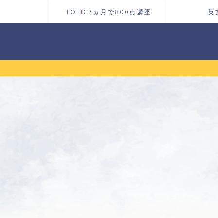
TOEIC3ヵ月で800点講座
英