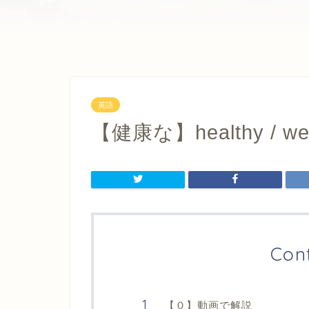
英語
【健康な】healthy / wel
Con
【０】動画で解説