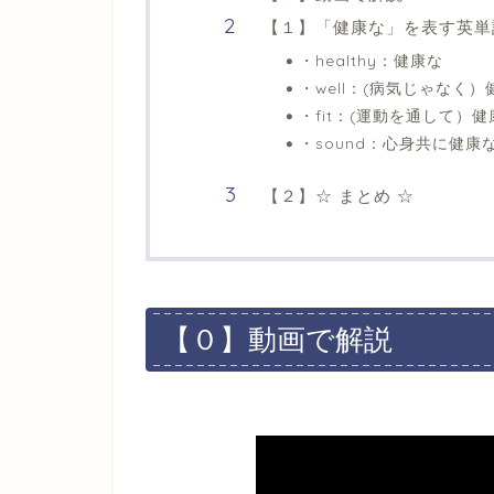
【１】「健康な」を表す英単
・healthy：健康な
・well：(病気じゃなく）
・fit：(運動を通して）健
・sound：心身共に健康
【２】☆ まとめ ☆
【０】動画で解説