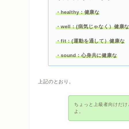
・healthy：健康な
・well：(病気じゃなく）健康
・fit：(運動を通して）健康な
・sound：心身共に健康な
上記のとおり。
ちょっと上級者向けだけ
よ。