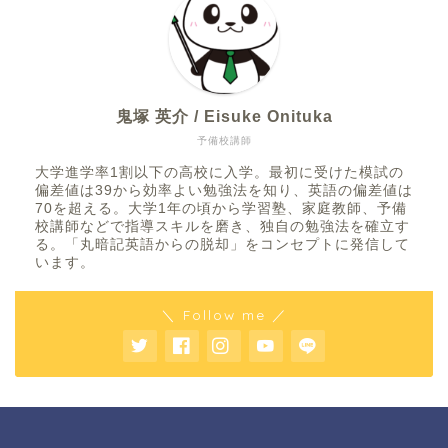
鬼塚 英介 / Eisuke Onituka
予備校講師
大学進学率1割以下の高校に入学。最初に受けた模試の
偏差値は39から効率よい勉強法を知り、英語の偏差値は
70を超える。大学1年の頃から学習塾、家庭教師、予備
校講師などで指導スキルを磨き、独自の勉強法を確立す
る。「丸暗記英語からの脱却」をコンセプトに発信して
います。
＼ Follow me ／