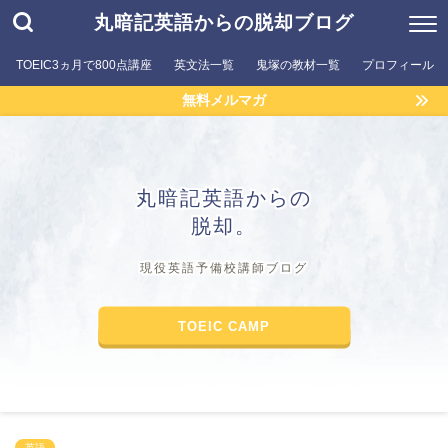
丸暗記英語からの脱却ブログ
TOEIC3ヵ月で800点講座
英文法一覧
鬼塚の教材一覧
プロフィール
無料メルマガ
丸暗記英語からの
脱却。
現役英語予備校講師ブログ
TOEIC CAMP
英語