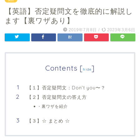
【英語】否定疑問文を徹底的に解説し
ます【裏ワザあり】
2019年7月8日
/
2023年3月6日
Contents
[
]
hide
【１】否定疑問文：Don’t you〜？
【２】否定疑問文の答え方
・裏ワザを紹介
【３】☆ まとめ ☆