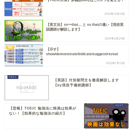
2022年12月19日
英語
【英文法】so〜that… と so thatの違い【現役英
語講師が解説します】
2020年2月24日
英語
【示す】
show/demonstrate/indicate/suggest/reveal
2022年1月12日
【英語】付加疑問文を徹底解説します
【by現役予備校講師】
【悲報】TOEIC 勉強法に映画は効果が
ない！【効果的な勉強法の紹介】