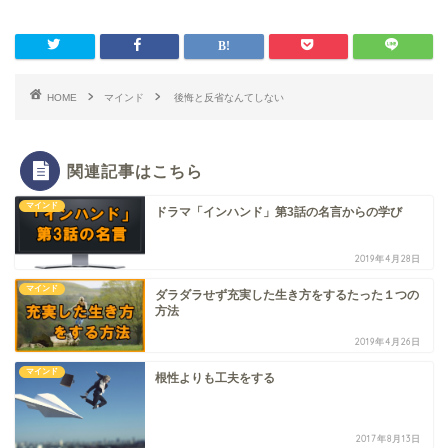
HOME
マインド
後悔と反省なんてしない
関連記事はこちら
マインド
ドラマ「インハンド」第3話の名言からの学び
2019年4月28日
マインド
ダラダラせず充実した生き方をするたった１つの
方法
2019年4月26日
マインド
根性よりも工夫をする
2017年8月13日