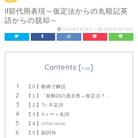
if節代用表現～仮定法からの丸暗記英
語からの脱却～
2019年2月16日
/
2022年8月14日
Contents
[
]
hide
【０】動画で解説
【１】「助動詞の過去形→仮定法？」
【２】To 不定詞
【３】A＋〜＋名詞
【４】otherwise
【５】副詞句