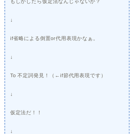
もしかしたら仮定法なんじゃないか？
↓
if省略による倒置or代用表現かなぁ。
↓
To 不定詞発見！（←if節代用表現です）
↓
仮定法だ！！
↓