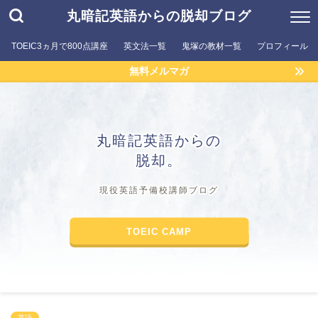
丸暗記英語からの脱却ブログ
TOEIC3ヵ月で800点講座
英文法一覧
鬼塚の教材一覧
プロフィール
無料メルマガ
丸暗記英語からの
脱却。
現役英語予備校講師ブログ
TOEIC CAMP
英語