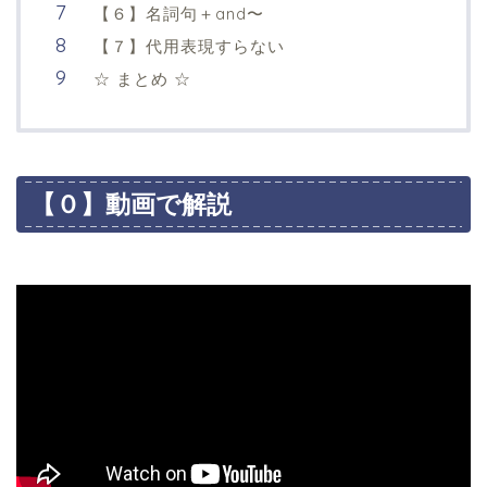
【６】名詞句＋and〜
【７】代用表現すらない
☆ まとめ ☆
【０】動画で解説