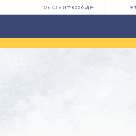
TOEIC3ヵ月で800点講座
英