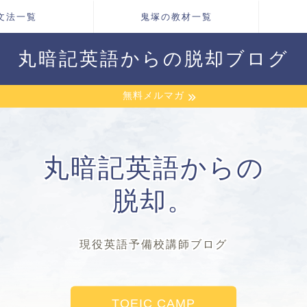
文法一覧
鬼塚の教材一覧
丸暗記英語からの脱却ブログ
無料メルマガ
丸暗記英語からの
脱却。
現役英語予備校講師ブログ
TOEIC CAMP