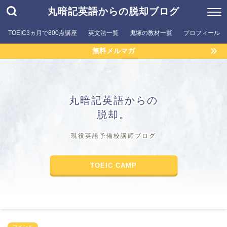
丸暗記英語からの脱却ブログ
TOEIC3ヵ月で800点講座
英文法一覧
鬼塚の教材一覧
プロフィール
無料メルマガ
丸暗記英語からの
脱却。
現役英語予備校講師ブログ
TOEIC CAMP
マインド