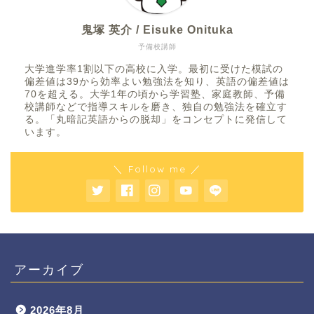
鬼塚 英介 / Eisuke Onituka
予備校講師
大学進学率1割以下の高校に入学。最初に受けた模試の
偏差値は39から効率よい勉強法を知り、英語の偏差値は
70を超える。大学1年の頃から学習塾、家庭教師、予備
校講師などで指導スキルを磨き、独自の勉強法を確立す
る。「丸暗記英語からの脱却」をコンセプトに発信して
います。
＼ Follow me ／
アーカイブ
2026年8月