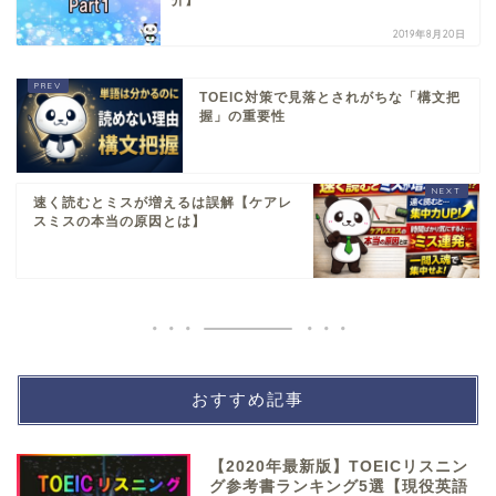
介】
2019年8月20日
TOEIC対策で見落とされがちな「構文把
握」の重要性
速く読むとミスが増えるは誤解【ケアレ
スミスの本当の原因とは】
おすすめ記事
【2020年最新版】TOEICリスニン
グ参考書ランキング5選【現役英語