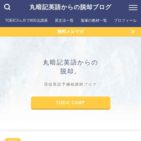
丸暗記英語からの脱却ブログ
TOEIC3ヵ月で800点講座
英文法一覧
鬼塚の教材一覧
プロフィール
無料メルマガ
丸暗記英語からの
脱却。
現役英語予備校講師ブログ
TOEIC CAMP
TOEIC