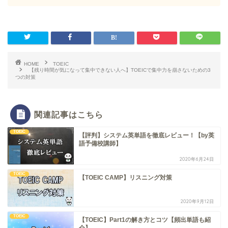
HOME
TOEIC
【残り時間が気になって集中できない人へ】TOEICで集中力を崩さないための3
つの対策
関連記事はこちら
TOEIC
【評判】システム英単語を徹底レビュー！【by英
語予備校講師】
2020年6月24日
TOEIC
【TOEIC CAMP】リスニング対策
2020年9月12日
TOEIC
【TOEIC】Part1の解き方とコツ【頻出単語も紹