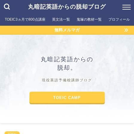
丸暗記英語からの脱却ブログ
TOEIC3ヵ月で800点講座
英文法一覧
鬼塚の教材一覧
プロフィール
無料メルマガ
丸暗記英語からの
脱却。
現役英語予備校講師ブログ
TOEIC CAMP
TOEIC