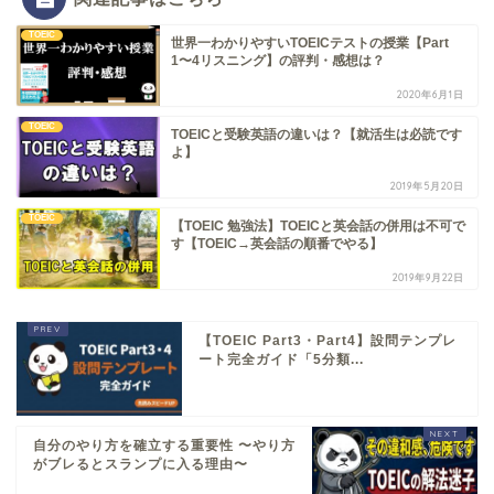
TOEIC
世界一わかりやすいTOEICテストの授業【Part
1〜4リスニング】の評判・感想は？
2020年6月1日
TOEIC
TOEICと受験英語の違いは？【就活生は必読です
よ】
2019年5月20日
TOEIC
【TOEIC 勉強法】TOEICと英会話の併用は不可で
す【TOEIC→英会話の順番でやる】
2019年9月22日
【TOEIC Part3・Part4】設問テンプレ
ート完全ガイド「5分類...
自分のやり方を確立する重要性 〜やり方
がブレるとスランプに入る理由〜