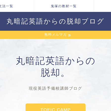
文法一覧
鬼塚の教材一覧
丸暗記英語からの脱却ブログ
無料メルマガ
丸暗記英語からの
脱却。
現役英語予備校講師ブログ
TOEIC CAMP