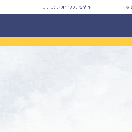
TOEIC3ヵ月で800点講座
英