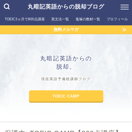
丸暗記英語からの脱却ブログ
TOEIC3ヵ月で800点講座
英文法一覧
鬼塚の教材一覧
プロフィール
無料メルマガ
丸暗記英語からの
脱却。
現役英語予備校講師ブログ
TOEIC CAMP