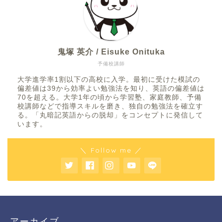
鬼塚 英介 / Eisuke Onituka
予備校講師
大学進学率1割以下の高校に入学。最初に受けた模試の
偏差値は39から効率よい勉強法を知り、英語の偏差値は
70を超える。大学1年の頃から学習塾、家庭教師、予備
校講師などで指導スキルを磨き、独自の勉強法を確立す
る。「丸暗記英語からの脱却」をコンセプトに発信して
います。
＼ Follow me ／
アーカイブ