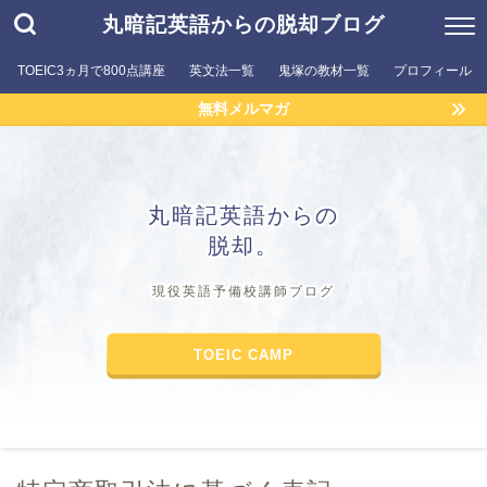
丸暗記英語からの脱却ブログ
TOEIC3ヵ月で800点講座
英文法一覧
鬼塚の教材一覧
プロフィール
無料メルマガ
丸暗記英語からの
脱却。
現役英語予備校講師ブログ
TOEIC CAMP