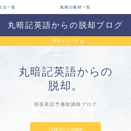
文法一覧
鬼塚の教材一覧
丸暗記英語からの脱却ブログ
無料メルマガ
丸暗記英語からの
脱却。
現役英語予備校講師ブログ
TOEIC CAMP