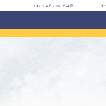
TOEIC3ヵ月で800点講座
英