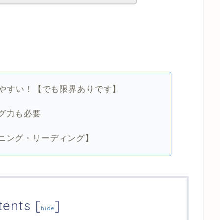
りやすい！【でも限界ありです】
グ力も必要
ニング・リーディング】
tents
[
]
hide