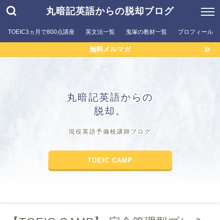
丸暗記英語からの脱却ブログ
TOEIC3ヵ月で800点講座
英文法一覧
鬼塚の教材一覧
プロフィール
無料メルマガ
丸暗記英語からの
脱却。
現役英語予備校講師ブログ
TOEIC CAMP