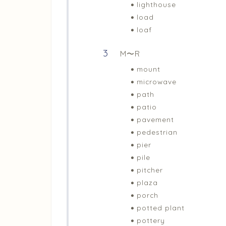
lighthouse
load
loaf
M〜R
mount
microwave
path
patio
pavement
pedestrian
pier
pile
pitcher
plaza
porch
potted plant
pottery