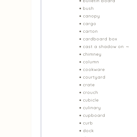
bulletin board
bush
canopy
cargo
carton
cardboard box
cast a shadow on ～
chimney
column
cookware
courtyard
crate
crouch
cubicle
culinary
cupboard
curb
dock