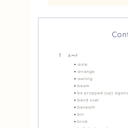
Con
A〜F
aisle
arrange
awning
beam
be propped (up) again
bend over
beneath
bin
brick