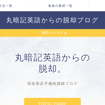
文法一覧
鬼塚の教材一覧
丸暗記英語からの脱却ブログ
無料メルマガ
丸暗記英語からの
脱却。
現役英語予備校講師ブログ
TOEIC CAMP