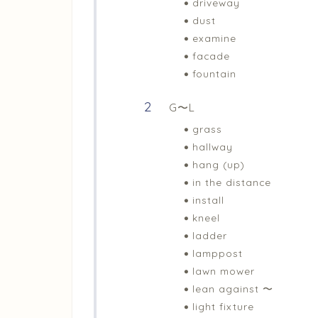
driveway
dust
examine
facade
fountain
G〜L
grass
hallway
hang (up)
in the distance
install
kneel
ladder
lamppost
lawn mower
lean against 〜
light fixture