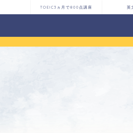
TOEIC3ヵ月で800点講座
英