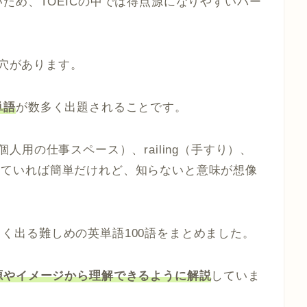
ため、TOEICの中では得点源になりやすいパー
し穴があります。
単語
が数多く出題されることです。
e（個人用の仕事スペース）、railing（手すり）、
「知っていれば簡単だけれど、知らないと意味が想像
1によく出る難しめの英単語100語をまとめました。
源やイメージから理解できるように解説
していま