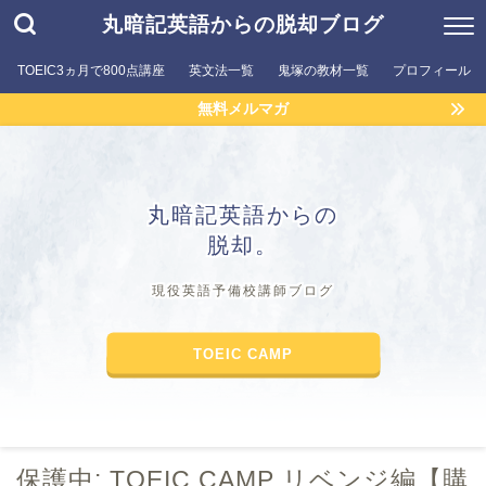
丸暗記英語からの脱却ブログ
TOEIC3ヵ月で800点講座
英文法一覧
鬼塚の教材一覧
プロフィール
無料メルマガ
丸暗記英語からの
脱却。
現役英語予備校講師ブログ
TOEIC CAMP
保護中: TOEIC CAMP リベンジ編【購