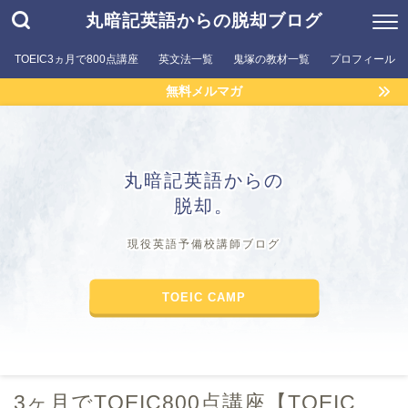
丸暗記英語からの脱却ブログ
TOEIC3ヵ月で800点講座
英文法一覧
鬼塚の教材一覧
プロフィール
無料メルマガ
丸暗記英語からの
脱却。
現役英語予備校講師ブログ
TOEIC CAMP
3ヶ月でTOEIC800点講座【TOEIC